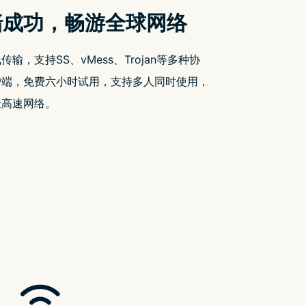
选择
虎添翼。